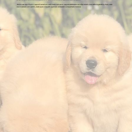
Assim nasceu o Duck's Lagoon Kennel: um canil criado com amor, responsabilidade e um olhar atento à excelência genética. Aqui, cada
cão é cuidado com carinho, dedicação e respeito que todo verdadeiro companheiro merece.