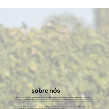
sobre nós
Em 2000, dei o primeiro passo rumo à criação responsável. Após muita pesquisa, conheci o renomado canil Interagro — referência na
raça, na época — e foi lá que adquiri meu primeiro Labrador: o Nestor. A chegada dele representou muito mais do que o início de uma nova
fase. Foi nesse momento que nasceu meu compromisso com a qualidade, o bem-estar e o respeito por cada animal que passaria a fazer
parte da minha vida.
Com o tempo, minha paixão pelos cães só cresceu — e foi impossível não me encantar também pelos Golden Retrievers. Sua beleza,
temperamento dócil e instinto natural de companheirismo me conquistaram por completo.