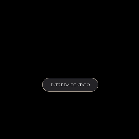
Desde o ano 2000, espalhando amor e
mudando vidas, com muito carinho e respeito
aos animais!
ENTRE EM CONTATO